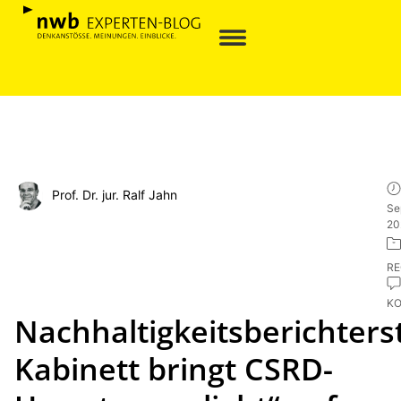
Prof. Dr. jur. Ralf Jahn
Se
20
R
K
Nachhaltigkeitsberichters
Kabinett bringt CSRD-