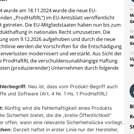
4 wurde am 18.11.2024 wurde die neue EU-
01
M
enden „ProdHaftRL“) im EU-Amtsblatt veröffentlicht
G
t getreten. Die EU-Mitgliedstaaten haben nun bis zum
odukthaftung in nationales Recht umzusetzen. Die
30
M
rkung vom 9.12.2026 aufgehoben und durch die neue
G
chtlinie werden die Vorschriften für die Entschädigung
verlusten modernisiert und verstärkt. Aus Sicht der
17
U
eue ProdHaftRL die verschuldensunabhängige Haftung
w
u Lasten (produzierender) Unternehmen durch folgende
hlerbegriff:
Neu ist, dass vom Produkt-Begriff auch
ffe und Software (Art. 4 Nr. 1 Hs. 1 ProdHaftRL)
B
t:
Künftig wird die Fehlerhaftigkeit eines Produkts
 Sicherheit bietet, die die „breite Öffentlichkeit“
R
er offen, wann eine relevante Sicherheitslücke vorliegt.
S
chen:
Derzeit haftet in erster Linie nur der Hersteller,