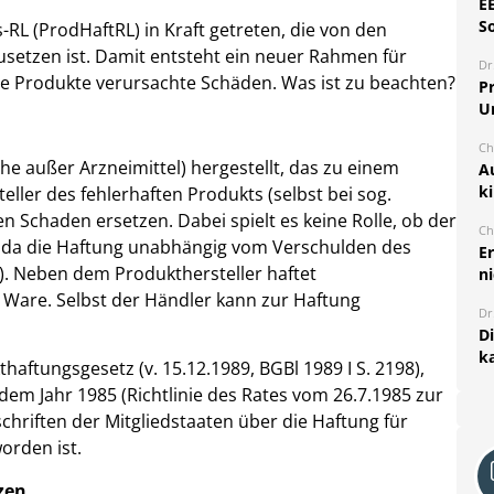
E
S
RL (ProdHaftRL) in Kraft getreten, die von den
usetzen ist. Damit entsteht ein neuer Rahmen für
Dr
e Produkte verursachte Schäden. Was ist zu beachten?
Pr
U
Ch
he außer Arzneimittel) hergestellt, das zu einem
A
k
ller des fehlerhaften Produkts (selbst bei sog.
Schaden ersetzen. Dabei spielt es keine Rolle, ob der
Ch
t, da die Haftung unabhängig vom Verschulden des
E
g). Neben dem Produkthersteller haftet
ni
Ware. Selbst der Händler kann zur Haftung
Dr
D
k
aftungsgesetz (v. 15.12.1989, BGBl 1989 I S. 2198),
dem Jahr 1985 (Richtlinie des Rates vom 26.7.1985 zur
hriften der Mitgliedstaaten über die Haftung für
orden ist.
zen