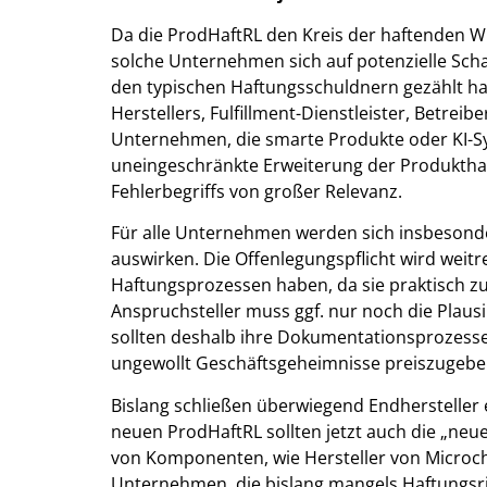
Da die ProdHaftRL den Kreis der haftenden Wi
solche Unternehmen sich auf potenzielle Scha
den typischen Haftungsschuldnern gezählt ha
Herstellers, Fulfillment-Dienstleister, Betrei
Unternehmen, die smarte Produkte oder KI-Sy
uneingeschränkte Erweiterung der Produkthaf
Fehlerbegriffs von großer Relevanz.
Für alle Unternehmen werden sich insbesonde
auswirken. Die Offenlegungspflicht wird weit
Haftungsprozessen haben, da sie praktisch zu
Anspruchsteller muss ggf. nur noch die Plau
sollten deshalb ihre Dokumentationsprozesse
ungewollt Geschäftsgeheimnisse preiszugebe
Bislang schließen überwiegend Endhersteller 
neuen ProdHaftRL sollten jetzt auch die „neue
von Komponenten, wie Hersteller von Microchi
Unternehmen, die bislang mangels Haftungsr