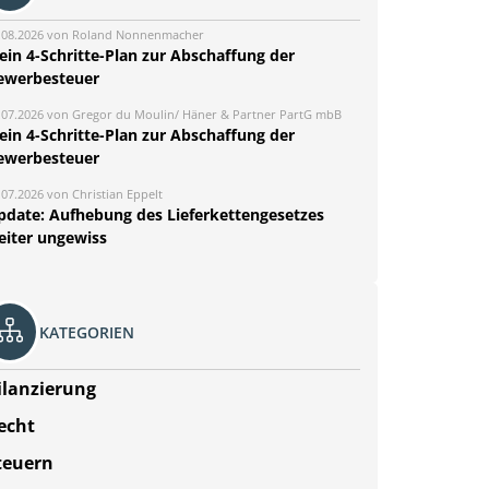
.08.2026 von Roland Nonnenmacher
ein 4-Schritte-Plan zur Abschaffung der
ewerbesteuer
.07.2026 von Gregor du Moulin/ Häner & Partner PartG mbB
ein 4-Schritte-Plan zur Abschaffung der
ewerbesteuer
.07.2026 von Christian Eppelt
pdate: Aufhebung des Lieferkettengesetzes
eiter ungewiss
KATEGORIEN
ilanzierung
echt
teuern