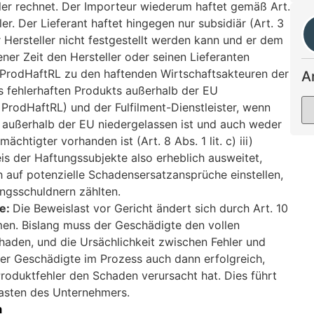
ler rechnet. Der Importeur wiederum haftet gemäß Art.
r. Der Lieferant haftet hingegen nur subsidiär (Art. 3
 Hersteller nicht festgestellt werden kann und er dem
er Zeit den Hersteller oder seinen Lieferanten
8 ProdHaftRL zu den haftenden Wirtschaftsakteuren der
A
s fehlerhaften Produkts außerhalb der EU
ii) ProdHaftRL) und der Fulfilment-Dienstleister, wenn
s außerhalb der EU niedergelassen ist und auch weder
chtigter vorhanden ist (Art. 8 Abs. 1 lit. c) iii)
s der Haftungssubjekte also erheblich ausweitet,
auf potenzielle Schadensersatzansprüche einstellen,
ungsschuldnern zählten.
te:
Die Beweislast vor Gericht ändert sich durch Art. 10
en. Bislang muss der Geschädigte den vollen
haden, und die Ursächlichkeit zwischen Fehler und
er Geschädigte im Prozess auch dann erfolgreich,
Produktfehler den Schaden verursacht hat. Dies führt
lasten des Unternehmers.
n