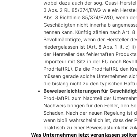
wobei dazu auch der sog. Quasi-Herstel
3 Abs. 2 RL 85/374/EWG wie ein Herstelle
Abs. 3 Richtlinie 85/374/EWG), wenn der
Geschädigten nicht innerhalb angemessen
nennen kann. Künftig zählen nach Art. 
Bevollmächtigte, wenn der Hersteller de
niedergelassen ist (Art. 8 Abs. 1 lit. c) 
der Hersteller des fehlerhaften Produkt
Importeur mit Sitz in der EU noch Bevollmä
ProdHaftRL). Da die ProdHaftRL den Krei
müssen gerade solche Unternehmen sich 
die bislang nicht zu den typischen Haft
Beweiserleichterungen für Geschädig
ProdHaftRL zum Nachteil der Unternehm
Nachweis bringen für den Fehler, den Sc
Schaden. Nach der neuen Regelung ist d
wenn bloß wahrscheinlich ist, dass der 
praktisch zu einer Beweislastumkehr zu
Was Unternehmen jetzt veranlassen sollte