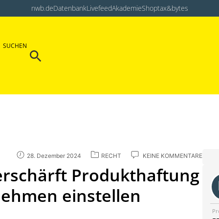
nwb.de
Datenbank
Livefeed
Akademie
Shop
tax&bytes
Search Button
SUCHEN
Search
for:
28. Dezember 2024
RECHT
KEINE KOMMENTARE
erschärft Produkthaftung
nehmen einstellen
Pr