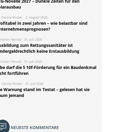
EG-Novelle 2027 – Dunkle Zeiten für den
olarausbau
. Carola Rinker
3. August 2026
ofitabel in zwei Jahren – wie belastbar sind
nternehmensprognosen?
ristian Herold
31. Juli 2026
usbildung zum Rettungssanitäter ist
indergeldrechtlich keine Erstausbildung
ristian Herold
31. Juli 2026
rbe darf die § 10f-Förderung für ein Baudenkmal
cht fortführen
. Carola Rinker
31. Juli 2026
ie Warnung stand im Testat – gelesen hat sie
aum jemand
NEUESTE KOMMENTARE