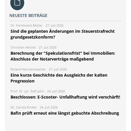
NEUESTE BEITRÄGE
Dr. Ferdinand Müller
27. Juli 2026
Sind die geplanten Änderungen im Steuerstrafrecht
grundgesetzkonform?
Christian Herold
27. Juli 2026
Berechnung der "Spekulationsfrist" bei Immobilien:
Abschluss der Notarverträge maßgebend
Roland Nonnenmacher
27. Juli 2026
Eine kurze Geschichte des Ausgleichs der kalten
Progression
Prof. Dr. jur. Ralf Jahn
24. Juli 2026
Beschlossen: E-Scooter- Unfallhaftung wird verschärft!
Dr. Carola Rinker
24. Juli 2026
Bafin prüft erneut eine längst gebuchte Abschreibung