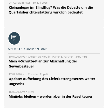
Dr. Carola Rinker
30. Juli 2026
Kleinanleger im Blindflug? Was die Debatte um die
Quartalsberichterstattung wirklich bedeutet
NEUESTE KOMMENTARE
30.07.2026 von Gregor du Moulin/ Häner & Partner PartG mbB
Mein 4-Schritte-Plan zur Abschaffung der
Gewerbesteuer
17.07.2026 von Christian Eppelt
Update: Aufhebung des Lieferkettengesetzes weiter
ungewiss
16.07.2026 von [Rw]
Minijobs bleiben – werden aber in der Regel teurer