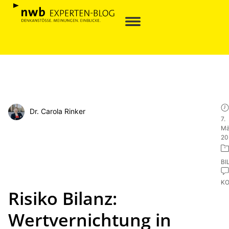
Dr. Carola Rinker
7.
Mä
20
BI
K
Risiko Bilanz:
Wertvernichtung in