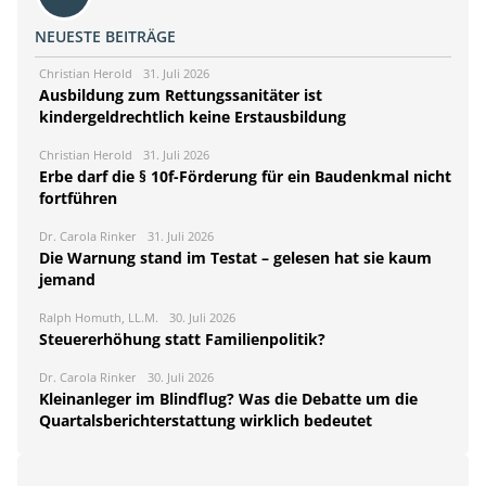
NEUESTE BEITRÄGE
Christian Herold
31. Juli 2026
Ausbildung zum Rettungssanitäter ist
kindergeldrechtlich keine Erstausbildung
Christian Herold
31. Juli 2026
Erbe darf die § 10f-Förderung für ein Baudenkmal nicht
fortführen
Dr. Carola Rinker
31. Juli 2026
Die Warnung stand im Testat – gelesen hat sie kaum
jemand
Ralph Homuth, LL.M.
30. Juli 2026
Steuererhöhung statt Familienpolitik?
Dr. Carola Rinker
30. Juli 2026
Kleinanleger im Blindflug? Was die Debatte um die
Quartalsberichterstattung wirklich bedeutet