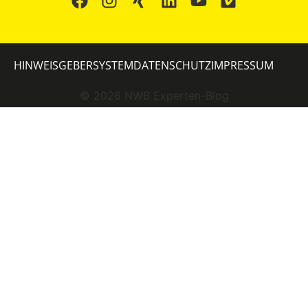
HINWEISGEBERSYSTEM
DATENSCHUTZ
IMPRESSUM
©
2026
NWB Experten-Blog