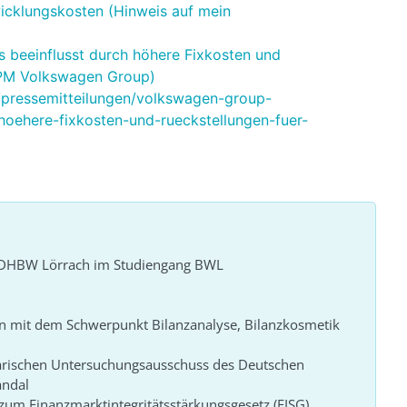
icklungskosten (Hinweis auf mein
beeinflusst durch höhere Fixkosten und
 (PM Volkswagen Group)
pressemitteilungen/volkswagen-group-
hoehere-fixkosten-und-rueckstellungen-fuer-
r DHBW Lörrach im Studiengang BWL
n mit dem Schwerpunkt Bilanzanalyse, Bilanzkosmetik
arischen Untersuchungsausschuss des Deutschen
andal
um Finanzmarktintegritätsstärkungsgesetz (FISG)