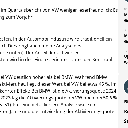
 im Quartalsbericht von VW weniger leserfreundlich: Es
01
M
ng zum Vorjahr.
G
30
M
osten. In der Automobilindustrie wird traditionell ein
G
ert. Dies zeigt auch meine Analyse des
17
ehe unten). Der Anteil der aktivierten
U
en wird in den Finanzberichten unter der Kennzahl
w
e bei VW deutlich höher als bei BMW. Während BMW
ktiviert hat, liegt dieser Wert bei VW bei etwa 45 %. Im
kehrter Effekt: Bei BMW ist die Aktivierungsquote 2024
. 2023 lag die Aktivierungsquote bei VW noch bei 50,6 %
B
 51). Für eine detailliertere Analyse wäre ein
R
etzten Jahre und die Entwicklung der Aktivierungsquote
S