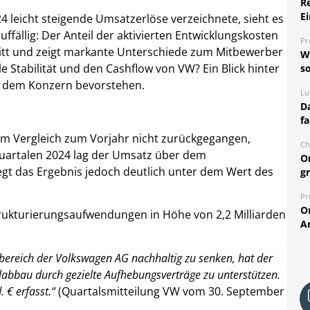
R
Ei
 leicht steigende Umsatzerlöse verzeichnete, sieht es
ffällig: Der Anteil der aktivierten Entwicklungskosten
Pr
itt und zeigt markante Unterschiede zum Mitbewerber
W
e Stabilität und den Cashflow von VW? Ein Blick hinter
so
n dem Konzern bevorstehen.
Lu
Da
fa
m Vergleich zum Vorjahr nicht zurückgegangen,
Ch
 Quartalen 2024 lag der Umsatz über dem
O
egt das Ergebnis jedoch deutlich unter dem Wert des
g
Pr
O
rukturierungsaufwendungen in Höhe von 2,2 Milliarden
A
bereich der Volkswagen AG nachhaltig zu senken, hat der
labbau durch gezielte Aufhebungsverträge zu unterstützen.
 € erfasst.“
(Quartalsmitteilung VW vom 30. September