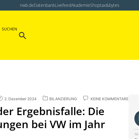
nwb.de
Datenbank
Livefeed
Akademie
Shop
tax&bytes
Search Button
SUCHEN
Search
for:
2. Dezember 2024
BILANZIERUNG
KEINE KOMMENTARE
er Ergebnisfalle: Die
ungen bei VW im Jahr
Gr