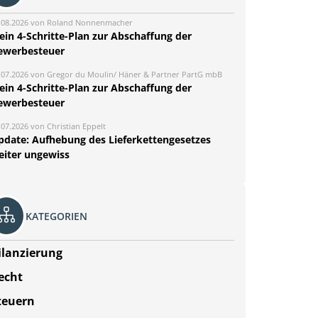
.08.2026 von Roland Nonnenmacher
ein 4-Schritte-Plan zur Abschaffung der
ewerbesteuer
.07.2026 von Gregor du Moulin/ Häner & Partner PartG mbB
ein 4-Schritte-Plan zur Abschaffung der
ewerbesteuer
.07.2026 von Christian Eppelt
pdate: Aufhebung des Lieferkettengesetzes
eiter ungewiss
KATEGORIEN
ilanzierung
echt
teuern