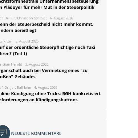
echtsformneutrale Unternehmensbesteuerung:
n Plädoyer für mehr Mut in der Steuerpolitik
of. Dr. iur. Christoph Schmidt
6. August 2026
enn der Steuerbescheid nicht mehr kommt,
ndern bereitliegt
tz Ritter
5. August 2026
rf der ordentliche Steuerpflichtige noch Taxi
hren? (Teil 1)
ristian Herold
5. August 2026
rganschaft auch bei Vermietung eines "zu
roßen" Gebäudes
of. Dr. jur. Ralf Jahn
4. August 2026
nline-Kündigung ohne Tricks: BGH konkretisiert
nforderungen an Kündigungsbuttons
NEUESTE KOMMENTARE