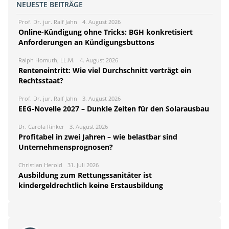
NEUESTE BEITRÄGE
Prof. Dr. jur. Ralf Jahn
4. August 2026
Online-Kündigung ohne Tricks: BGH konkretisiert
Anforderungen an Kündigungsbuttons
Ralph Homuth, LL.M.
4. August 2026
Renteneintritt: Wie viel Durchschnitt verträgt ein
Rechtsstaat?
Prof. Dr. jur. Ralf Jahn
3. August 2026
EEG-Novelle 2027 – Dunkle Zeiten für den Solarausbau
Dr. Carola Rinker
3. August 2026
Profitabel in zwei Jahren – wie belastbar sind
Unternehmensprognosen?
Christian Herold
31. Juli 2026
Ausbildung zum Rettungssanitäter ist
kindergeldrechtlich keine Erstausbildung