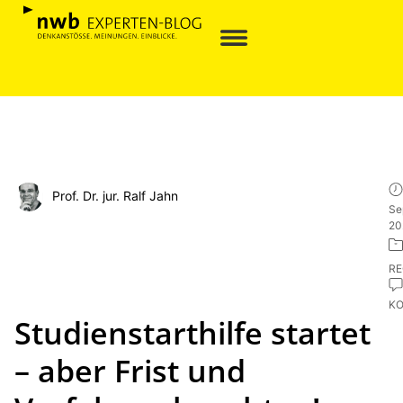
Prof. Dr. jur. Ralf Jahn
Se
20
R
K
Studienstarthilfe startet
– aber Frist und