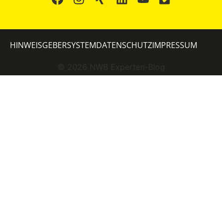
HINWEISGEBERSYSTEM
DATENSCHUTZ
IMPRESSUM
©
2026
NWB Experten-Blog