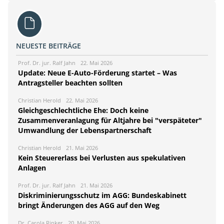
NEUESTE BEITRÄGE
Prof. Dr. jur. Ralf Jahn
22. Mai 2026
Update: Neue E-Auto-Förderung startet – Was
Antragsteller beachten sollten
Christian Herold
22. Mai 2026
Gleichgeschlechtliche Ehe: Doch keine
Zusammenveranlagung für Altjahre bei "verspäteter"
Umwandlung der Lebenspartnerschaft
Christian Herold
21. Mai 2026
Kein Steuererlass bei Verlusten aus spekulativen
Anlagen
Prof. Dr. jur. Ralf Jahn
21. Mai 2026
Diskriminierungsschutz im AGG: Bundeskabinett
bringt Änderungen des AGG auf den Weg
Dr. Carola Rinker
20. Mai 2026