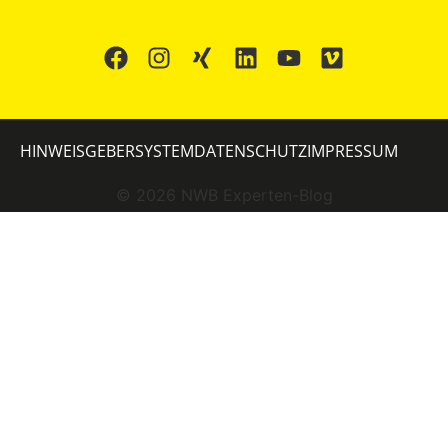
HINWEISGEBERSYSTEM
DATENSCHUTZ
IMPRESSUM
©
2026
NWB Experten-Blog