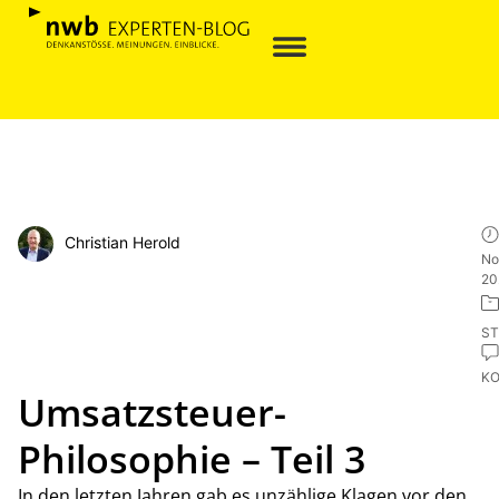
Christian Herold
No
20
ST
K
Umsatzsteuer-
Philosophie – Teil 3
In den letzten Jahren gab es unzählige Klagen vor den