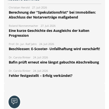
Christian Herold
27. Juli 2026
Berechnung der "Spekulationsfrist" bei Immobilien:
Abschluss der Notarverträge maßgebend
Roland Nonnenmacher
27. Juli 2026
Eine kurze Geschichte des Ausgleichs der kalten
Progression
Prof. Dr. jur. Ralf Jahn
24. Juli 2026
Beschlossen: E-Scooter- Unfallhaftung wird verschärft!
Dr. Carola Rinker
24. Juli 2026
Bafin prüft erneut eine längst gebuchte Abschreibung
Dr. Carola Rinker
24. Juli 2026
Fehler festgestellt – Erfolg verkündet?