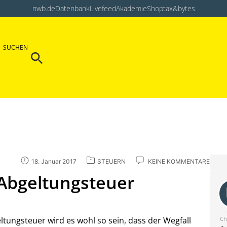
nwb.de
Datenbank
Livefeed
Akademie
Shop
tax&bytes
Search Button
SUCHEN
Search
for:
18. Januar 2017
STEUERN
KEINE KOMMENTARE
 Abgeltungsteuer
Ch
ltungsteuer wird es wohl so sein, dass der Wegfall