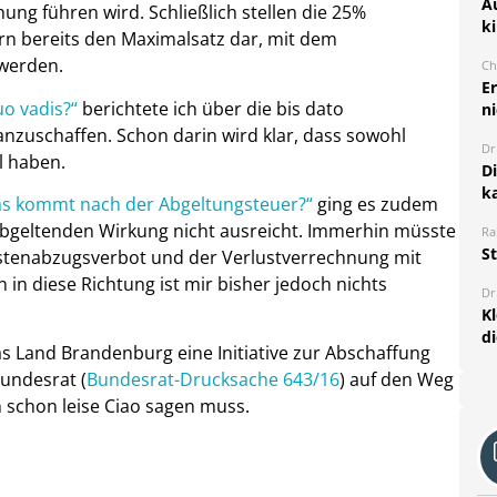
A
ung führen wird. Schließlich stellen die 25%
k
rn bereits den Maximalsatz dar, mit dem
 werden.
Ch
E
uo vadis?“
berichtete ich über die bis dato
ni
anzuschaffen. Schon darin wird klar, dass sowohl
Dr
l haben.
D
k
s kommt nach der Abgeltungsteuer?“
ging es zudem
 abgeltenden Wirkung nicht ausreicht. Immerhin müsste
Ra
S
tenabzugsverbot und der Verlustverrechnung mit
in diese Richtung ist mir bisher jedoch nichts
Dr
K
d
as Land Brandenburg eine Initiative zur Abschaffung
Bundesrat (
Bundesrat-Drucksache 643/16
) auf den Weg
n schon leise Ciao sagen muss.