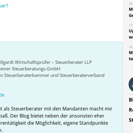
30
uer?
M
G
17
U
w
16
Mi
t
lgardt Wirtschaftsprüfer – Steuerberater LLP
r einer Steuerberatungs-GmbH
von Steuerberaterkammer und Steuerberaterverband
de
B
it als Steuerberater mit den Mandanten macht mir
R
paß. Der Blog bietet neben der ansonsten eher
S
rentätigkeit die Möglichkeit, eigene Standpunkte
n.