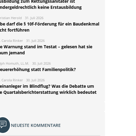
usbildung zum Rettungssanitäter ist
indergeldrechtlich keine Erstausbildung
ristian Herold
31. Juli 2026
rbe darf die § 10f-Förderung für ein Baudenkmal
cht fortführen
. Carola Rinker
31. Juli 2026
ie Warnung stand im Testat – gelesen hat sie
aum jemand
lph Homuth, LL.M.
30. Juli 2026
teuererhöhung statt Familienpolitik?
. Carola Rinker
30. Juli 2026
leinanleger im Blindflug? Was die Debatte um
ie Quartalsberichterstattung wirklich bedeutet
NEUESTE KOMMENTARE