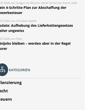
.07.2026 von Gregor du Moulin/ Häner & Partner PartG mbB
ein 4-Schritte-Plan zur Abschaffung der
ewerbesteuer
.07.2026 von Christian Eppelt
pdate: Aufhebung des Lieferkettengesetzes
eiter ungewiss
.07.2026 von [Rw]
nijobs bleiben – werden aber in der Regel
eurer
KATEGORIEN
ilanzierung
echt
teuern