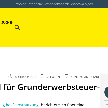
nwb.de
Datenbank
Livefeed
Akademie
Shop
tax&bytes
Search Button
SUCHEN
Search
for:
18. Oktober 2017
STEUERN
KEINE KOMMENTARE
 für Grunderwerbsteuer-
Lu
ag bei Selbstnutzung
“ berichtete ich über eine