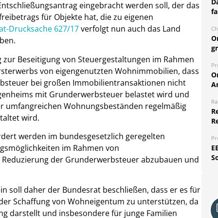
Da
Entschließungsantrag eingebracht werden soll, der das
fa
eibetrags für Objekte hat, die zu eigenen
at-Drucksache 627/17
verfolgt nun auch das Land
Ch
O
ben.
g
g zur Beseitigung von Steuergestaltungen im Rahmen
Pr
Ersterwerbs von eigengenutzten Wohnimmobilien, dass
O
steuer bei großen Immobilientransaktionen nicht
A
igenheims mit Grunderwerbsteuer belastet wird und
Ra
er umfangreichen Wohnungsbeständen regelmäßig
Re
ltet wird.
R
rdert werden im bundesgesetzlich geregelten
Pr
ngsmöglichkeiten im Rahmen von
E
S
. Reduzierung der Grunderwerbsteuer abzubauen und
n soll daher der Bundesrat beschließen, dass er es für
i der Schaffung von Wohneigentum zu unterstützen, da
ng darstellt und insbesondere für junge Familien