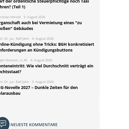
rf der ordentliche Steuerpflichtige noch Taxi
hren? (Teil 1)
ristian Herold
5. August 2026
rganschaft auch bei Vermietung eines "zu
roßen" Gebäudes
of. Dr. jur. Ralf Jahn
4. August 2026
nline-Kündigung ohne Tricks: BGH konkretisiert
nforderungen an Kündigungsbuttons
lph Homuth, LL.M.
4. August 2026
nteneintritt: Wie viel Durchschnitt verträgt ein
echtsstaat?
of. Dr. jur. Ralf Jahn
3. August 2026
EG-Novelle 2027 – Dunkle Zeiten für den
olarausbau
NEUESTE KOMMENTARE