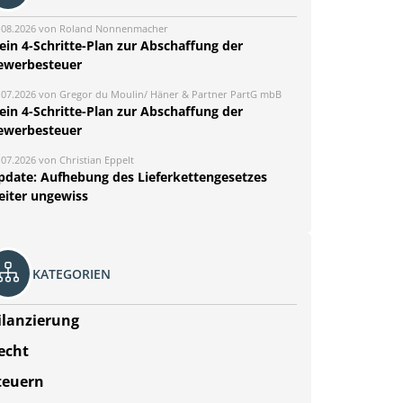
.08.2026 von Roland Nonnenmacher
ein 4-Schritte-Plan zur Abschaffung der
ewerbesteuer
.07.2026 von Gregor du Moulin/ Häner & Partner PartG mbB
ein 4-Schritte-Plan zur Abschaffung der
ewerbesteuer
.07.2026 von Christian Eppelt
pdate: Aufhebung des Lieferkettengesetzes
eiter ungewiss
KATEGORIEN
ilanzierung
echt
teuern