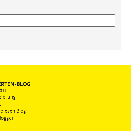
ERTEN-BLOG
ern
zierung
t
 diesen Blog
Blogger