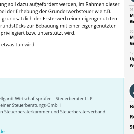
ung soll dazu aufgefordert werden, im Rahmen dieser
01
i der Erhebung der Grunderwerbsteuer wie z.B.
M
s grundsätzlich der Ersterwerb einer eigengenutzten
G
rundstücks zur Bebauung mit einer eigengenutzten
30
ivilegiert bzw. unterstützt wird.
M
G
t etwas tun wird.
17
U
w
lgardt Wirtschaftsprüfer – Steuerberater LLP
r einer Steuerberatungs-GmbH
B
von Steuerberaterkammer und Steuerberaterverband
R
S
de