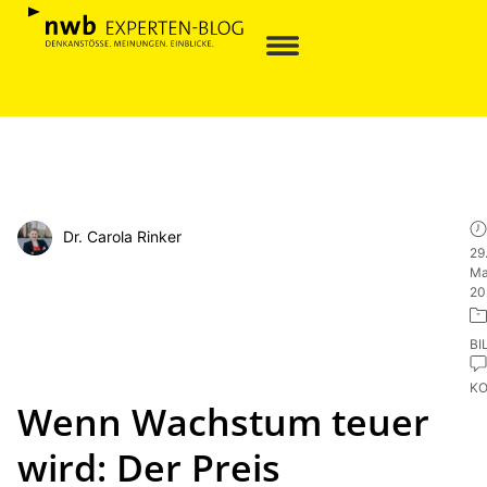
Dr. Carola Rinker
29
Ma
20
BI
K
Wenn Wachstum teuer
wird: Der Preis