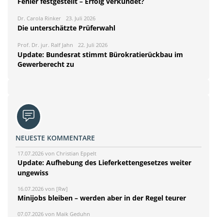
Fehler festgestellt – Erfolg verkündet?
Dr. Carola Rinker
23. Juli 2026
Die unterschätzte Prüferwahl
Prof. Dr. jur. Ralf Jahn
22. Juli 2026
Update: Bundesrat stimmt Bürokratierückbau im
Gewerberecht zu
NEUESTE KOMMENTARE
17.07.2026 von Christian Eppelt
Update: Aufhebung des Lieferkettengesetzes weiter
ungewiss
16.07.2026 von [Rw]
Minijobs bleiben – werden aber in der Regel teurer
07.07.2026 von Maik Geduhn