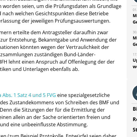
n worden seien, um die Prüfungsdaten als Grundlage
01
d nach welchen Gesichtspunkten diese Betriebe
M
rlassung der jeweiligen Prüfungsauswertungen.
G
rn erteilte dem Antragsteller daraufhin zwar
30
M
n zur Entstehung, Bekanntgabe und Anwendung der
G
ationen könnten wegen der Vertraulichkeit der
satzsammlungen zuständigen Bund-Länder-
17
U
 BFH lehnt einen Anspruch auf Offenlegung der der
w
iken und Unterlagen ebenfalls ab.
a Abs. 1 Satz 4 und 5 FVG
eine spezialgesetzliche
lich des Zustandekommens von Schreiben des BMF und
B
enn die Sitzungen der für die Ermittlung der
nen allein an der Sache orientierten freien und
R
und eine unbeeinflusste Abstimmung.
S
en (zum Beispiel Protokolle, Entwürfe) seien daher