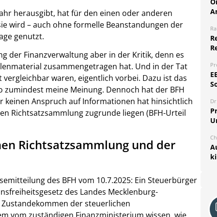
O
A
Jahr herausgibt, hat für den einen oder anderen
sie wird – auch ohne formelle Beanstandungen der
Ra
age genutzt.
Re
R
g der Finanzverwaltung aber in der Kritik, denn es
Pr
 Zahlenmaterial zusammengetragen hat. Und in der Tat
E
t vergleichbar waren, eigentlich vorbei. Dazu ist das
S
so zumindest meine Meinung. Dennoch hat der BFH
r keinen Anspruch auf Informationen hat hinsichtlich
Dr
Pr
chen Richtsatzsammlung zugrunde liegen (BFH-Urteil
U
Ch
chen Richtsatzsammlung und der
A
k
essemitteilung des BFH vom 10.7.2025: Ein Steuerbürger
onsfreiheitsgesetz des Landes Mecklenburg-
 Zustandekommen der steuerlichen
em vom zuständigen Finanzministerium wissen, wie