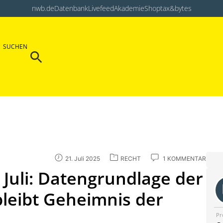
nwb.de
Datenbank
Livefeed
Akademie
Shop
tax&bytes
Search Button
SUCHEN
Search
for:
21. Juli 2025
RECHT
1 KOMMENTAR
Juli: Datengrundlage der
leibt Geheimnis der
Pr