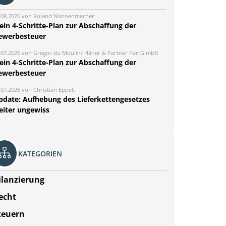
.08.2026 von Roland Nonnenmacher
ein 4-Schritte-Plan zur Abschaffung der
ewerbesteuer
.07.2026 von Gregor du Moulin/ Häner & Partner PartG mbB
ein 4-Schritte-Plan zur Abschaffung der
ewerbesteuer
.07.2026 von Christian Eppelt
pdate: Aufhebung des Lieferkettengesetzes
eiter ungewiss
KATEGORIEN
ilanzierung
echt
teuern