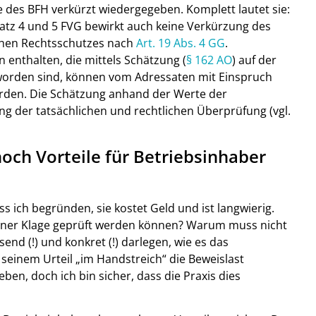
des BFH verkürzt wiedergegeben. Komplett lautet sie:
 Satz 4 und 5 FVG bewirkt auch keine Verkürzung des
chen Rechtsschutzes nach
Art. 19 Abs. 4 GG
.
enthalten, die mittels Schätzung (
§ 162 AO
) auf der
worden sind, können vom Adressaten mit Einspruch
erden. Die Schätzung anhand der Werte der
g der tatsächlichen und rechtlichen Überprüfung (vgl.
ch Vorteile für Betriebsinhaber
s ich begründen, sie kostet Geld und ist langwierig.
iner Klage geprüft werden können? Warum muss nicht
nd (!) und konkret (!) darlegen, wie es das
 seinem Urteil „im Handstreich“ die Beweislast
ben, doch ich bin sicher, dass die Praxis dies