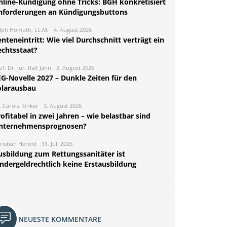
nline-Kündigung ohne Tricks: BGH konkretisiert
nforderungen an Kündigungsbuttons
lph Homuth, LL.M.
4. August 2026
nteneintritt: Wie viel Durchschnitt verträgt ein
echtsstaat?
of. Dr. jur. Ralf Jahn
3. August 2026
EG-Novelle 2027 – Dunkle Zeiten für den
olarausbau
. Carola Rinker
3. August 2026
ofitabel in zwei Jahren – wie belastbar sind
nternehmensprognosen?
ristian Herold
31. Juli 2026
usbildung zum Rettungssanitäter ist
indergeldrechtlich keine Erstausbildung
NEUESTE KOMMENTARE