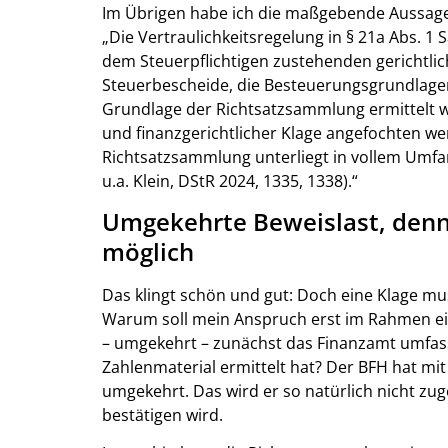
Im Übrigen habe ich die maßgebende Aussage 
„Die Vertraulichkeitsregelung in § 21a Abs. 1
dem Steuerpflichtigen zustehenden gerichtli
Steuerbescheide, die Besteuerungsgrundlagen 
Grundlage der Richtsatzsammlung ermittelt 
und finanzgerichtlicher Klage angefochten w
Richtsatzsammlung unterliegt in vollem Umfan
u.a. Klein, DStR 2024, 1335, 1338).“
Umgekehrte Beweislast, denno
möglich
Das klingt schön und gut: Doch eine Klage mus
Warum soll mein Anspruch erst im Rahmen e
– umgekehrt – zunächst das Finanzamt umfasse
Zahlenmaterial ermittelt hat? Der BFH hat mit
umgekehrt. Das wird er so natürlich nicht zuge
bestätigen wird.