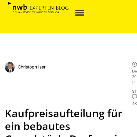
Christoph Iser
De
20
ST
4
Kaufpreisaufteilung für
ein bebautes