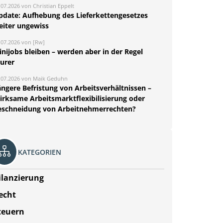
.07.2026 von Christian Eppelt
pdate: Aufhebung des Lieferkettengesetzes
eiter ungewiss
.07.2026 von [Rw]
nijobs bleiben – werden aber in der Regel
eurer
.07.2026 von Maik Geduhn
ängere Befristung von Arbeitsverhältnissen –
irksame Arbeitsmarktflexibilisierung oder
eschneidung von Arbeitnehmerrechten?
KATEGORIEN
ilanzierung
echt
teuern