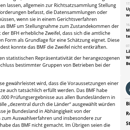
17
men lassen, allgemein zur Richtsatzsammlung Stellung
U
nforderungen befasst, die Datensammlungen oder
w
üssen, wenn sie in einem Gerichtsverfahren
16
er das BMF um Stellungnahme zum Zustandekommen der
Mi
 der BFH erhebliche Zweifel, dass sich die amtliche
t
n Form als Grundlage für eine Schätzung eignet. Diese
07
ndest konnte das BMF die Zweifel nicht entkräften.
L
W
en statistischen Repräsentativität der herangezogenen
B
schluss bestimmter Gruppen von Betrieben bei der
se gewährleistet wird, dass die Voraussetzungen einer
tze auch tatsächlich erfüllt werden. Das BMF habe
 5.000 Prüfungsergebnisse aus allen Bundesländern in
B
 Fälle „dezentral durch die Länder“ ausgewählt würden
sse je Bundesland in Abhängigkeit von der
R
n zum Auswahlverfahren und insbesondere zur
S
habe das BMF nicht gemacht. Im Übrigen seien die