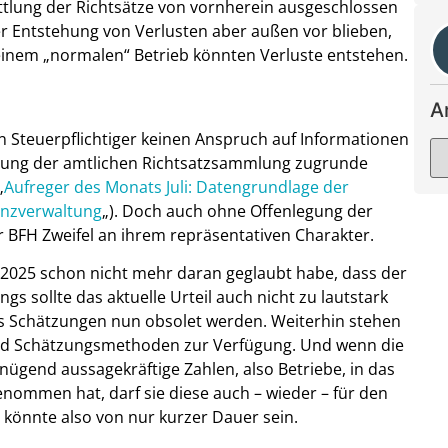
ttlung der Richtsätze von vornherein ausgeschlossen
r Entstehung von Verlusten aber außen vor blieben,
einem „normalen“ Betrieb könnten Verluste entstehen.
A
in Steuerpflichtiger keinen Anspruch auf Informationen
tellung der amtlichen Richtsatzsammlung zugrunde
„
Aufreger des Monats Juli: Datengrundlage der
anzverwaltung
„). Doch auch ohne Offenlegung der
 BFH Zweifel an ihrem repräsentativen Charakter.
5.2025 schon nicht mehr daran geglaubt habe, dass der
gs sollte das aktuelle Urteil auch nicht zu lautstark
ss Schätzungen nun obsolet werden. Weiterhin stehen
nd Schätzungsmethoden zur Verfügung. Und wenn die
nügend aussagekräftige Zahlen, also Betriebe, in das
nommen hat, darf sie diese auch – wieder – für den
 könnte also von nur kurzer Dauer sein.