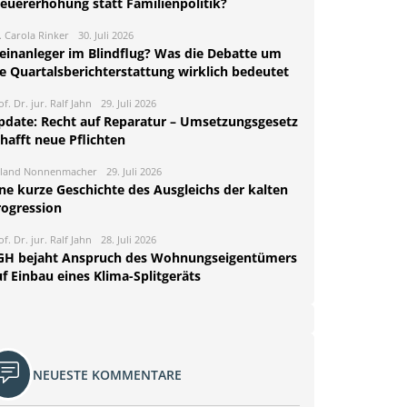
teuererhöhung statt Familienpolitik?
. Carola Rinker
30. Juli 2026
leinanleger im Blindflug? Was die Debatte um
ie Quartalsberichterstattung wirklich bedeutet
of. Dr. jur. Ralf Jahn
29. Juli 2026
pdate: Recht auf Reparatur – Umsetzungsgesetz
hafft neue Pflichten
land Nonnenmacher
29. Juli 2026
ine kurze Geschichte des Ausgleichs der kalten
rogression
of. Dr. jur. Ralf Jahn
28. Juli 2026
GH bejaht Anspruch des Wohnungseigentümers
f Einbau eines Klima-Splitgeräts
NEUESTE KOMMENTARE