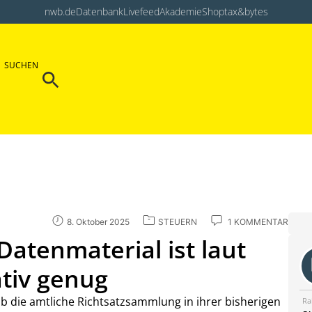
nwb.de
Datenbank
Livefeed
Akademie
Shop
tax&bytes
Search Button
SUCHEN
Search
for:
8. Oktober 2025
STEUERN
1 KOMMENTAR
atenmaterial ist laut
tiv genug
ob die amtliche Richtsatzsammlung in ihrer bisherigen
Ra