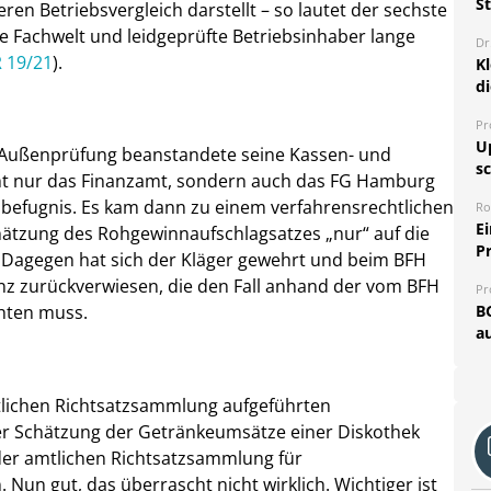
S
en Betriebsvergleich darstellt – so lautet der sechste
die Fachwelt und leidgeprüfte Betriebsinhaber lange
Dr
R 19/21
).
K
d
Pr
U
ne Außenprüfung beanstandete seine Kassen- und
sc
cht nur das Finanzamt, sondern auch das FG Hamburg
sbefugnis. Es kam dann zu einem verfahrensrechtlichen
Ro
E
chätzung des Rohgewinnaufschlagsatzes „nur“ auf die
P
 Dagegen hat sich der Kläger gewehrt und beim BFH
nz zurückverwiesen, die den Fall anhand der vom BFH
Pr
B
hten muss.
au
amtlichen Richtsatzsammlung aufgeführten
r Schätzung der Getränkeumsätze einer Diskothek
der amtlichen Richtsatzsammlung für
un gut, das überrascht nicht wirklich. Wichtiger ist