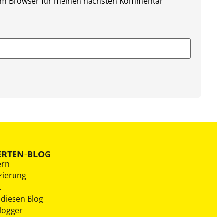
sem Browser für meinen nächsten Kommentar
ERTEN-BLOG
ern
zierung
t
 diesen Blog
Blogger