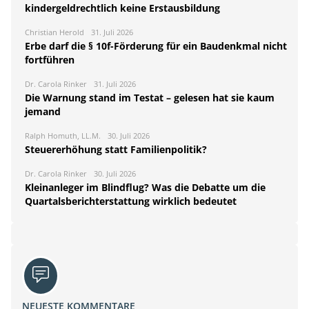
kindergeldrechtlich keine Erstausbildung
Christian Herold
31. Juli 2026
Erbe darf die § 10f-Förderung für ein Baudenkmal nicht
fortführen
Dr. Carola Rinker
31. Juli 2026
Die Warnung stand im Testat – gelesen hat sie kaum
jemand
Ralph Homuth, LL.M.
30. Juli 2026
Steuererhöhung statt Familienpolitik?
Dr. Carola Rinker
30. Juli 2026
Kleinanleger im Blindflug? Was die Debatte um die
Quartalsberichterstattung wirklich bedeutet
NEUESTE KOMMENTARE