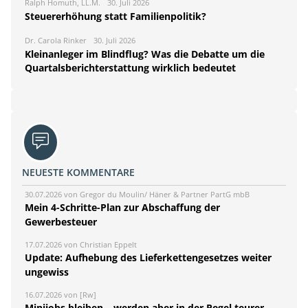
Ralph Homuth, LL.M.
30. Juli 2026
Steuererhöhung statt Familienpolitik?
Dr. Carola Rinker
30. Juli 2026
Kleinanleger im Blindflug? Was die Debatte um die
Quartalsberichterstattung wirklich bedeutet
NEUESTE KOMMENTARE
30.07.2026 von Gregor du Moulin/ Häner & Partner PartG mbB
Mein 4-Schritte-Plan zur Abschaffung der
Gewerbesteuer
17.07.2026 von Christian Eppelt
Update: Aufhebung des Lieferkettengesetzes weiter
ungewiss
16.07.2026 von [Rw]
Minijobs bleiben – werden aber in der Regel teurer