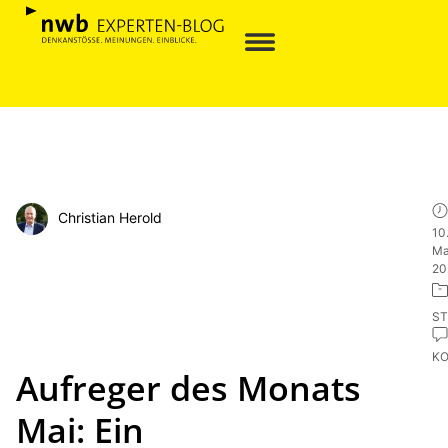
Christian Herold
10
Ma
20
ST
K
Aufreger des Monats
Mai: Ein