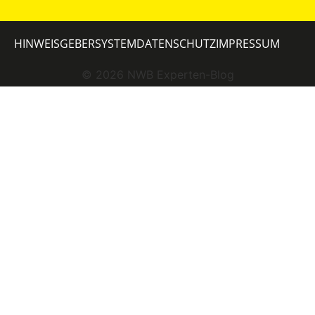
HINWEISGEBERSYSTEM
DATENSCHUTZ
IMPRESSUM
©
2026
NWB Experten-Blog