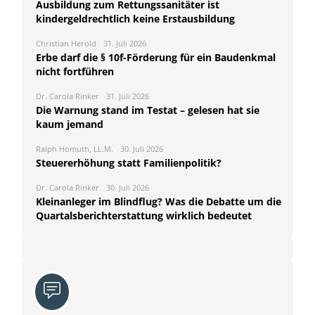
Ausbildung zum Rettungssanitäter ist
kindergeldrechtlich keine Erstausbildung
Christian Herold
31. Juli 2026
Erbe darf die § 10f-Förderung für ein Baudenkmal
nicht fortführen
Dr. Carola Rinker
31. Juli 2026
Die Warnung stand im Testat – gelesen hat sie
kaum jemand
Ralph Homuth, LL.M.
30. Juli 2026
Steuererhöhung statt Familienpolitik?
Dr. Carola Rinker
30. Juli 2026
Kleinanleger im Blindflug? Was die Debatte um die
Quartalsberichterstattung wirklich bedeutet