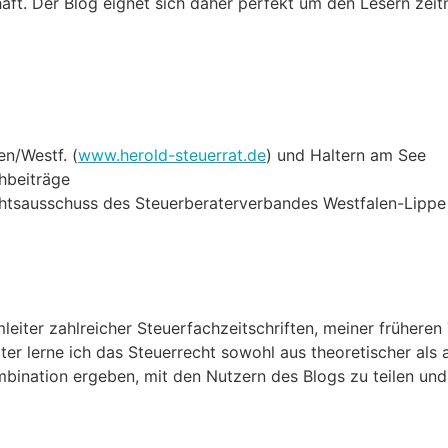
häft. Der Blog eignet sich daher perfekt um den Lesern ze
en/Westf. (
www.herold-steuerrat.de
) und Haltern am See
hbeiträge
chtsausschuss des Steuerberaterverbandes Westfalen-Lippe
eiter zahlreicher Steuerfachzeitschriften, meiner früheren 
ter lerne ich das Steuerrecht sowohl aus theoretischer als 
ombination ergeben, mit den Nutzern des Blogs zu teilen un