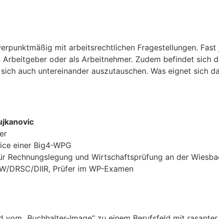
werpunktmäßig mit arbeitsrechtlichen Fragestellungen. Fas
ls Arbeitgeber oder als Arbeitnehmer. Zudem befindet sich
d sich auch untereinander auszutauschen. Was eignet sich da
Mujkanovic
er
fice einer Big4-WPG
für Rechnungslegung und Wirtschaftsprüfung an der Wiesb
IDW/DRSC/DIIR, Prüfer im WP-Examen
 vom „Buchhalter-Image“ zu einem Berufsfeld mit rasante