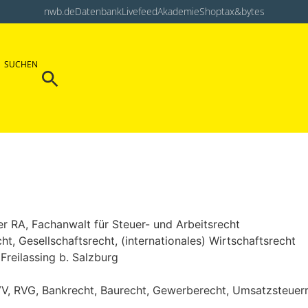
nwb.de
Datenbank
Livefeed
Akademie
Shop
tax&bytes
Search Button
SUCHEN
Search
for:
er RA, Fachanwalt für Steuer- und Arbeitsrecht
t, Gesellschaftsrecht, (internationales) Wirtschaftsrecht
Freilassing b. Salzburg
BVV, RVG, Bankrecht, Baurecht, Gewerberecht, Umsatzsteuer